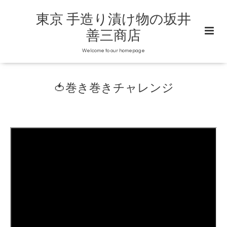
東京 手造り漬け物の坂井
善三商店
Welcome to our homepage
🍅巻き巻きチャレンジ