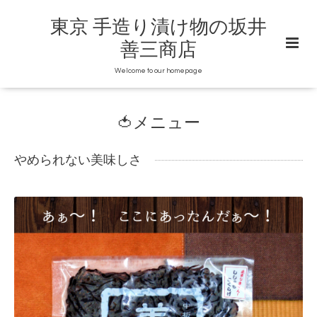
東京 手造り漬け物の坂井
善三商店
Welcome to our homepage
🍅メニュー
やめられない美味しさ