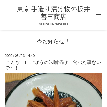
東京 手造り漬け物の坂井
善三商店
Welcome to our homepage
🍅お知らせ！
2022
/
03
/
13 14:40
こんな「山ごぼうの味噌漬け」食べた事ない
です！