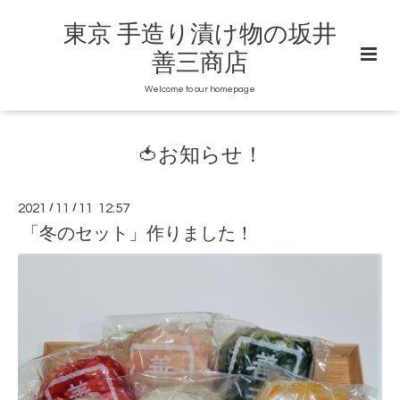
東京 手造り漬け物の坂井
善三商店
Welcome to our homepage
🍅お知らせ！
2021
/
11
/
11 12:57
「冬のセット」作りました！