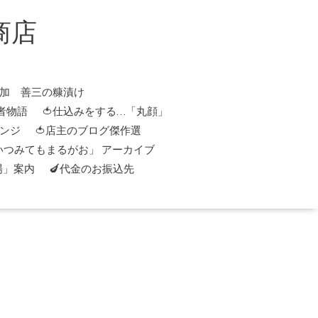
商店
添加 善三の糠漬け
者物語
🍅仕込みをする…「丸顔」
レンジ
🍅店主のブログ傑作選
「いつみてもまるがお」 アーカイブ
場」案内
🍆代金のお振込先