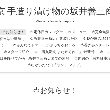
京 手造り漬け物の坂井善三
Welcome to our homepage
🍅お知らせ！
🍅 定休日カレンダー
🍅メニュー
🍅完全無
 すっぱい糠漬け
🍅坂井善三商店が改装した訳
🍅我が屋の漬け
おう！
🍅みんなでトマト、かぶっちゃお！ゥ
🍅巻き巻きチャ
🍅スタッフ紹介
🍅「清丸新聞 また来てね！」 最新号
🍅 
北口を降りてから…坂井善三商店までの道順
🍅周辺の「有料駐車
🍅なかいた北口「ランチ マップ」
🍅お知らせ！