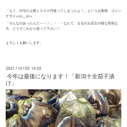
「もう、付与の上限１０００円使ってしまったよ！」というお客様、ゴメン
ナサイ<m(__)m>
「そんなのあったんだ～～！」・・・なんて、まるがお店主の様な吞気な
方、どうぞこれから使って下さい！
よろしくお願いします。
2021
/
10
/
03 14:23
今年は最後になります！「新潟十全茄子漬
け」