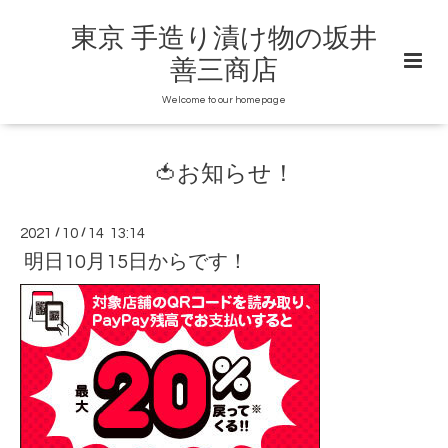
東京 手造り漬け物の坂井
善三商店
Welcome to our homepage
🍅お知らせ！
2021
/
10
/
14 13:14
明日10月15日からです！