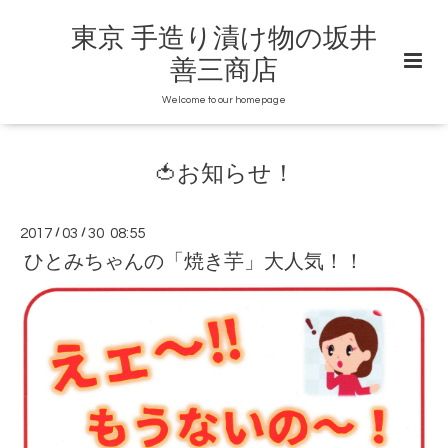
東京 手造り漬け物の坂井
善三商店
Welcome to our homepage
🍅お知らせ！
2017
/
03
/
30 08:55
ひとみちゃんの「焼き芋」大人気！！