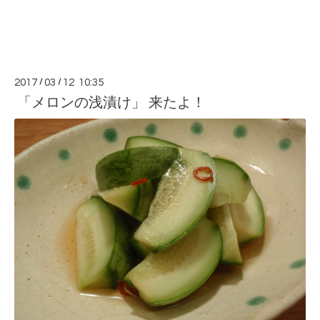
2017
/
03
/
12 10:35
「メロンの浅漬け」 来たよ！