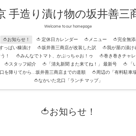
京 手造り漬け物の坂井善三
Welcome to our homepage
🍅お知らせ！
🍅 定休日カレンダー
🍅メニュー
🍅完全無
 すっぱい糠漬け
🍅坂井善三商店が改装した訳
🍅我が屋の漬け
おう！
🍅みんなでトマト、かぶっちゃお！ゥ
🍅巻き巻きチャ
🍅スタッフ紹介
🍅「清丸新聞 また来てね！」 最新号
🍅 
北口を降りてから…坂井善三商店までの道順
🍅周辺の「有料駐車
🍅なかいた北口「ランチ マップ」
🍅お知らせ！