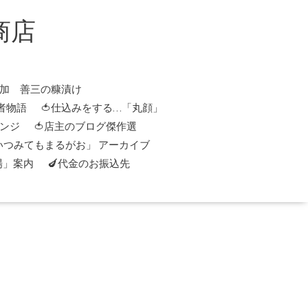
商店
添加 善三の糠漬け
者物語
🍅仕込みをする…「丸顔」
レンジ
🍅店主のブログ傑作選
「いつみてもまるがお」 アーカイブ
場」案内
🍆代金のお振込先