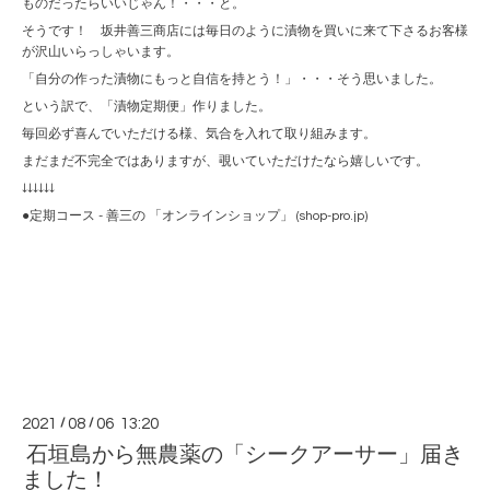
ものだったらいいじゃん！・・・と。
そうです！ 坂井善三商店には毎日のように漬物を買いに来て下さるお客様
が沢山いらっしゃいます。
「自分の作った漬物にもっと自信を持とう！」・・・そう思いました。
という訳で、「漬物定期便」作りました。
毎回必ず喜んでいただける様、気合を入れて取り組みます。
まだまだ不完全ではありますが、覗いていただけたなら嬉しいです。
↓↓↓↓↓↓
●定期コース - 善三の 「オンラインショップ」 (shop-pro.jp)
2021
/
08
/
06 13:20
石垣島から無農薬の「シークアーサー」届き
ました！