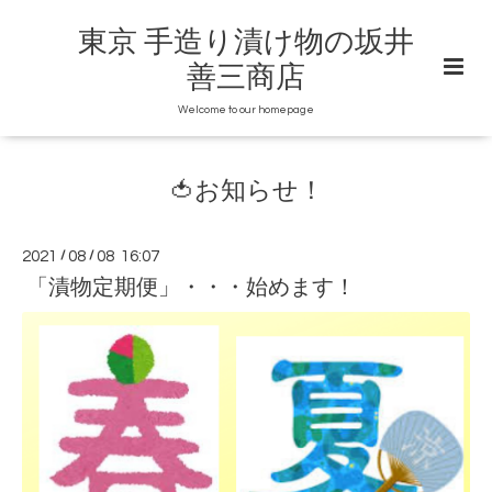
東京 手造り漬け物の坂井
善三商店
Welcome to our homepage
🍅お知らせ！
2021
/
08
/
08 16:07
「漬物定期便」・・・始めます！