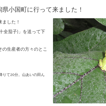
潟県小国町に行って来ました！
来ました！
十全茄子)」を送って下
その生産者の方々のとこ
降りて20分。山あいの田ん