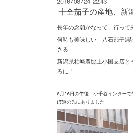
2016
08
24 22:43
/
/
十全茄子の産地、新
長年の念願かなって、行って
何時も美味しい「八石茄子(黒
さる
新潟県柏崎農協上小国支店と
ろに！
8月16日の午後、小千谷インターで
ぼ道の先にありました。