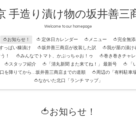
京 手造り漬け物の坂井善三
Welcome to our homepage
🍅お知らせ！
🍅 定休日カレンダー
🍅メニュー
🍅完全無
 すっぱい糠漬け
🍅坂井善三商店が改装した訳
🍅我が屋の漬け
おう！
🍅みんなでトマト、かぶっちゃお！ゥ
🍅巻き巻きチャ
🍅スタッフ紹介
🍅「清丸新聞 また来てね！」 最新号
🍅 
北口を降りてから…坂井善三商店までの道順
🍅周辺の「有料駐車
🍅なかいた北口「ランチ マップ」
🍅お知らせ！