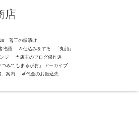
商店
添加 善三の糠漬け
者物語
🍅仕込みをする…「丸顔」
レンジ
🍅店主のブログ傑作選
「いつみてもまるがお」 アーカイブ
場」案内
🍆代金のお振込先