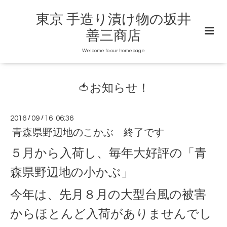
東京 手造り漬け物の坂井
善三商店
Welcome to our homepage
🍅お知らせ！
2016
/
09
/
16 06:36
青森県野辺地のこかぶ 終了です
５月から入荷し、毎年大好評の「青
森県野辺地の小かぶ」
今年は、先月８月の大型台風の被害
からほとんど入荷がありませんでし