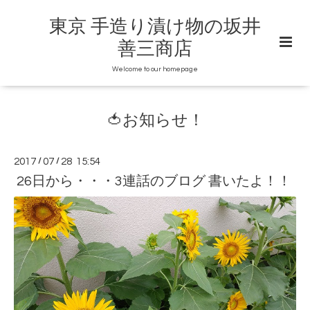
東京 手造り漬け物の坂井
善三商店
Welcome to our homepage
🍅お知らせ！
2017
/
07
/
28 15:54
26日から・・・3連話のブログ 書いたよ！！