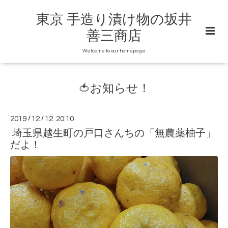
東京 手造り漬け物の坂井
善三商店
Welcome to our homepage
🍅お知らせ！
2019
/
12
/
12 20:10
埼玉県越生町の戸口さんちの「無農薬柚子」
だよ！