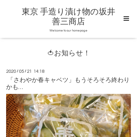
東京 手造り漬け物の坂井
善三商店
Welcome to our homepage
🍅お知らせ！
2020
/
05
/
21 14:18
「さわやか春キャベツ」もうそろそろ終わり
かも…