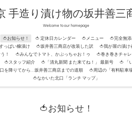
京 手造り漬け物の坂井善三
Welcome to our homepage
🍅お知らせ！
🍅 定休日カレンダー
🍅メニュー
🍅完全無
 すっぱい糠漬け
🍅坂井善三商店が改装した訳
🍅我が屋の漬け
おう！
🍅みんなでトマト、かぶっちゃお！ゥ
🍅巻き巻きチャ
🍅スタッフ紹介
🍅「清丸新聞 また来てね！」 最新号
🍅 
北口を降りてから…坂井善三商店までの道順
🍅周辺の「有料駐車
🍅なかいた北口「ランチ マップ」
🍅お知らせ！