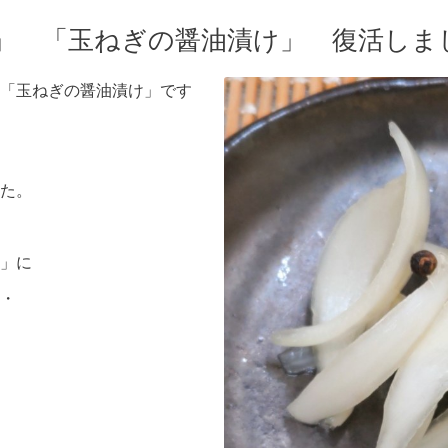
」 「玉ねぎの醤油漬け」 復活しま
「玉ねぎの醤油漬け」です
た。
」に
・