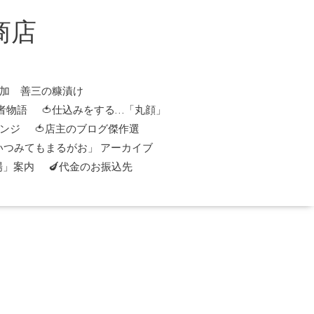
商店
添加 善三の糠漬け
者物語
🍅仕込みをする…「丸顔」
レンジ
🍅店主のブログ傑作選
「いつみてもまるがお」 アーカイブ
場」案内
🍆代金のお振込先