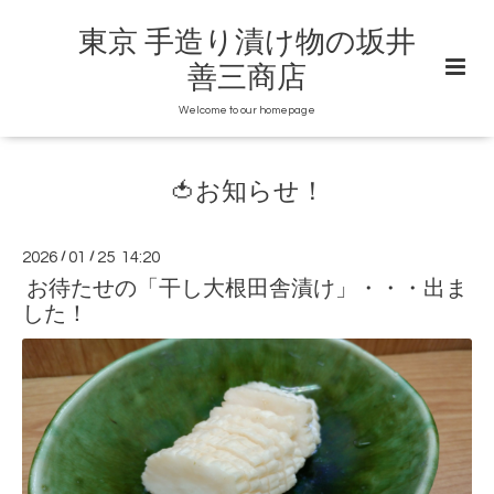
東京 手造り漬け物の坂井
善三商店
Welcome to our homepage
🍅お知らせ！
2026
/
01
/
25 14:20
お待たせの「干し大根田舎漬け」・・・出ま
した！