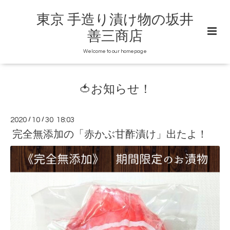
東京 手造り漬け物の坂井
善三商店
Welcome to our homepage
🍅お知らせ！
2020
/
10
/
30 18:03
完全無添加の「赤かぶ甘酢漬け」出たよ！