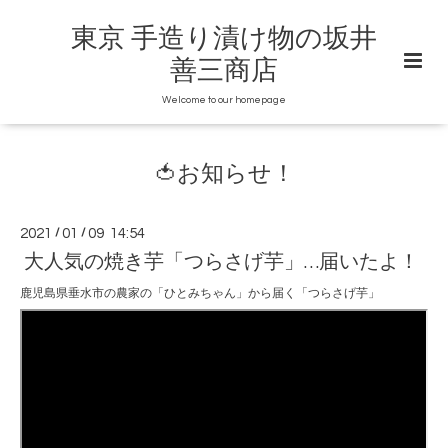
東京 手造り漬け物の坂井
善三商店
Welcome to our homepage
🍅お知らせ！
2021
/
01
/
09 14:54
大人気の焼き芋「つらさげ芋」…届いたよ！
鹿児島県垂水市の農家の「ひとみちゃん」から届く「つらさげ芋」