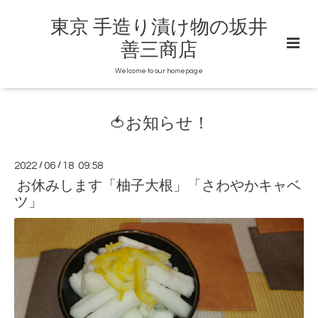
東京 手造り漬け物の坂井
善三商店
Welcome to our homepage
🍅お知らせ！
2022
/
06
/
18 09:58
お休みします「柚子大根」「さわやかキャベ
ツ」