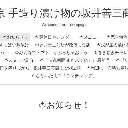
京 手造り漬け物の坂井善三
Welcome to our homepage
🍅お知らせ！
🍅 定休日カレンダー
🍅メニュー
🍅完全無
 すっぱい糠漬け
🍅坂井善三商店が改装した訳
🍅我が屋の漬け
おう！
🍅みんなでトマト、かぶっちゃお！ゥ
🍅巻き巻きチャ
🍅スタッフ紹介
🍅「清丸新聞 また来てね！」 最新号
🍅 
北口を降りてから…坂井善三商店までの道順
🍅周辺の「有料駐車
🍅なかいた北口「ランチ マップ」
🍅お知らせ！