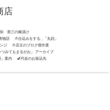
商店
添加 善三の糠漬け
者物語
🍅仕込みをする…「丸顔」
レンジ
🍅店主のブログ傑作選
「いつみてもまるがお」 アーカイブ
場」案内
🍆代金のお振込先