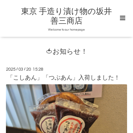
東京 手造り漬け物の坂井
善三商店
Welcome to our homepage
🍅お知らせ！
2025
/
03
/
20 15:28
「こしあん」「つぶあん」入荷しました！