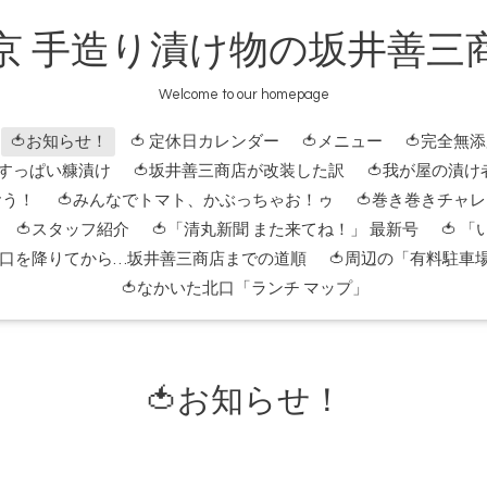
京 手造り漬け物の坂井善三
Welcome to our homepage
🍅お知らせ！
🍅 定休日カレンダー
🍅メニュー
🍅完全無
 すっぱい糠漬け
🍅坂井善三商店が改装した訳
🍅我が屋の漬け
おう！
🍅みんなでトマト、かぶっちゃお！ゥ
🍅巻き巻きチャ
🍅スタッフ紹介
🍅「清丸新聞 また来てね！」 最新号
🍅 
北口を降りてから…坂井善三商店までの道順
🍅周辺の「有料駐車
🍅なかいた北口「ランチ マップ」
🍅お知らせ！