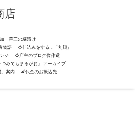
商店
添加 善三の糠漬け
者物語
🍅仕込みをする…「丸顔」
レンジ
🍅店主のブログ傑作選
「いつみてもまるがお」 アーカイブ
場」案内
🍆代金のお振込先